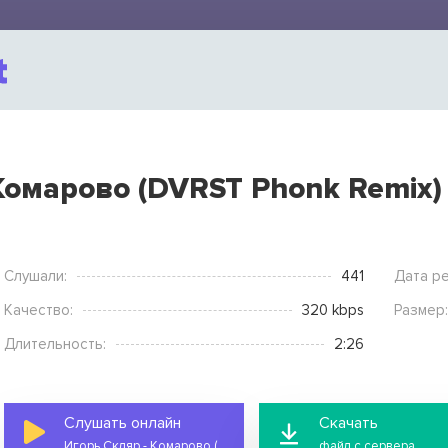
Комарово (DVRST Phonk Remix)
Слушали:
441
Дата ре
Качество:
320 kbps
Размер:
Длительность:
2:26
Слушать онлайн
Скачать
Игорь Скляр - Комарово (DVRST Phonk Remix)
файл с сервера