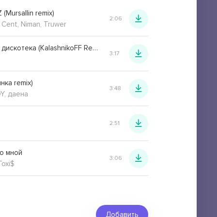
(Mursallin remix)
2:06
 Cent, Niman, Truwer
Заводская дискотека (KalashnikoFF Remix)
3:17
нка remix)
3:48
OY, даена
2:51
со мной
3:06
Toxi$
Добавить