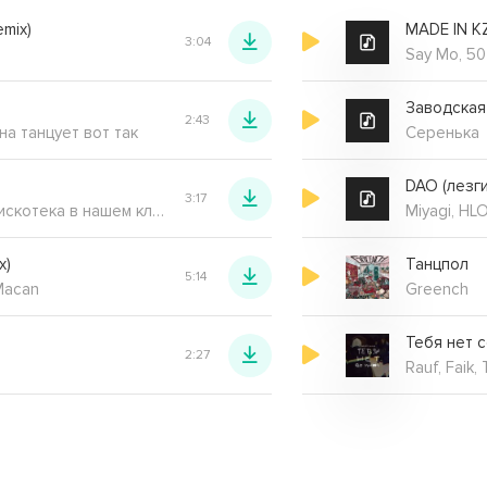
emix)
MADE IN KZ 
3:04
Say Mo, 50
2:43
на танцует вот так
Серенька
DAO (лезги
3:17
Каждый вторник дискотека в нашем клубе заводском
Miyagi, HL
x)
Танцпол
5:14
 Macan
Greench
Тебя нет 
2:27
Rauf, Faik, 