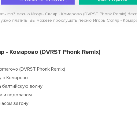
чать mp3 песню Игорь Скляр - Комарово (DVRST Phonk Remix) бес
нужно платить. Вы можете прослушать песню Игорь Скляр - Комар
р - Комарово (DVRST Phonk Remix)
Komarovo (DVRST Phonk Remix)
у в Комарово
а балтийскую волну
м и водолазом
 часом затону