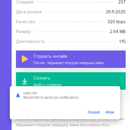
Слушали:
237
Дата релиза:
26.11.2025
Качество:
320 kbps
Размер:
2.94 MB
Длительность:
1:15
Слушать онлайн
Песня - Укрывает пледом зимушка зима
Скачать
файл с сервера
vufer.net
Would like to send you notifications
Discard
Allow
На этой странице вы можете скачать mp3 песню Песня -
Укрывает пледом зимушка зима бесплатно без