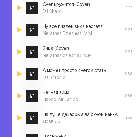
Снег кружится (Cover)
2:24
DJ Shark
Ну всё пиздец зима настала
2:25
Neratnas Dziesmas, M.M
Зима (Cover)
2:25
Nerātnās dziesmas, M.M.
А может просто снегом стать
2:58
DJ Antonio
Вечная зима
2:36
Пабло, Mr Lambo
На душе декабрь а за окном май-май
1:50
Ловв 66
Підсніжник