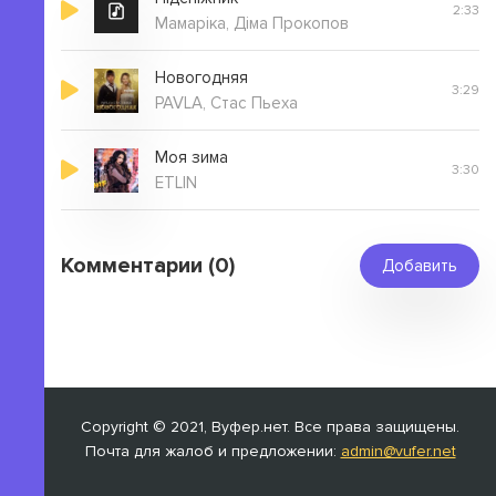
2:33
Мамаріка, Діма Прокопов
Новогодняя
3:29
PAVLA, Стас Пьеха
Моя зима
3:30
ETLIN
Комментарии (0)
Добавить
Copyright © 2021, Вуфер.нет. Все права защищены.
Почта для жалоб и предложении:
admin@vufer.net