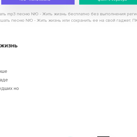
чать mp3 песню NЮ - Жить жизнь бесплатно без выполнения регист
шать песню NЮ - Жить жизнь или сохранить ее на свой гаджет, ПК
 жизнь
чше
саде
удших но