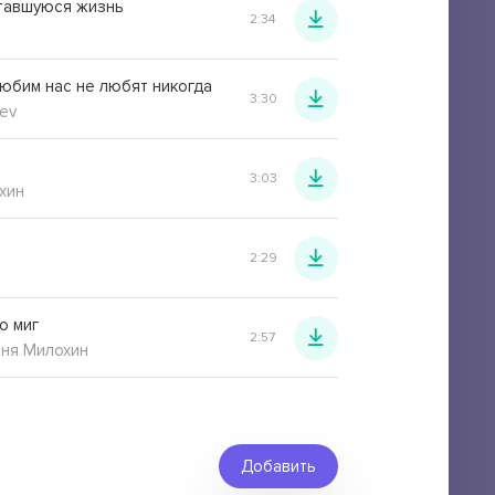
тавшуюся жизнь
2:34
любим нас не любят никогда
3:30
ev
3:03
хин
2:29
о миг
2:57
ня Милохин
Добавить