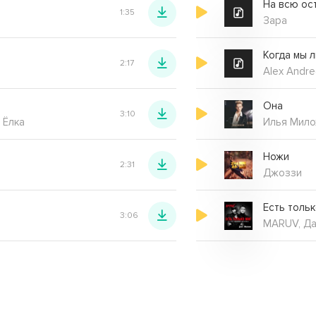
На всю ос
1:35
Зара
Когда мы 
2:17
Alex Andre
Она
3:10
 Ёлка
Илья Мило
Ножи
2:31
Джоззи
Есть тольк
3:06
MARUV, Да