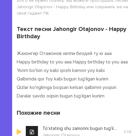
этого не нужно платить. Вы можете прослушать песню
Jahongir Otajonov - Happy Birthday или сохранить ее на
свой гаджет, ПК.
Текст песни Jahongir Otajonov - Happy
Birthday
Жахонгир Отажонов хеппи бездей ту ю ааа
Happy birthday to you aaa Happy birthday to you aaa
Yorim bo'lsin oy kabi qoshi kamon yoy kabi
Qalbimda qor foy kabi bugun tug'ilgan kunim
Qizlar ko'nglimga boqsan kelsan qalbimni yoqsin
Daralar savdo oqisin bugun tug’ilgan kunim
Похожие песни
To'xtating shu zamonni bugun tug'ilgan kunim
3:09
Jahongir Otajonov