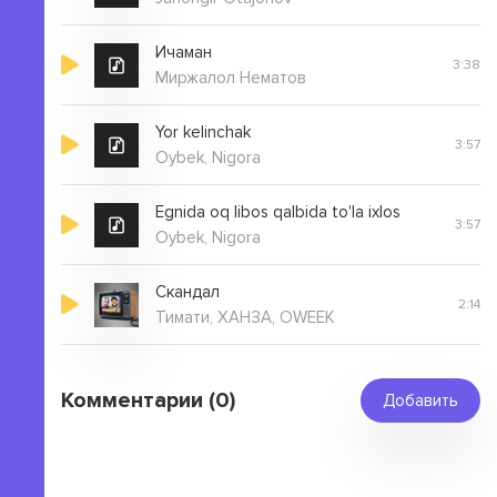
Ичаман
3:38
Миржалол Нематов
Yor kelinchak
3:57
Oybek, Nigora
Egnida oq libos qalbida to'la ixlos
3:57
Oybek, Nigora
Скандал
2:14
Тимати, ХАНЗА, OWEEK
Комментарии (0)
Добавить