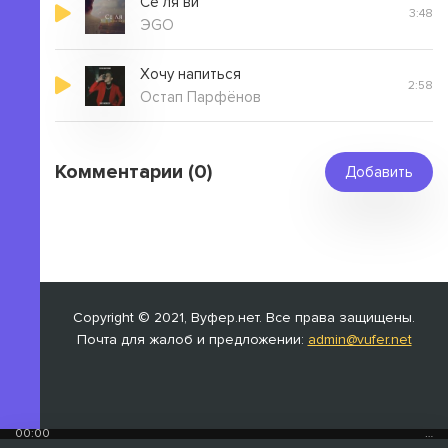
Се ля ви
3:48
ЭGO
Хочу напиться
2:58
Остап Парфёнов
Комментарии (0)
Добавить
Copyright © 2021, Вуфер.нет. Все права защищены.
Почта для жалоб и предложении:
admin@vufer.net
00:00
…