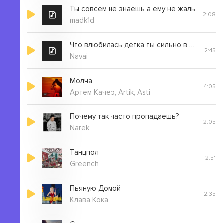
Ты совсем не знаешь а ему не жаль
2:08
madk1d
Что влюбилась детка ты сильно в меня
2:45
Navai
Молча
4:05
Артем Качер, Artik, Asti
Почему так часто пропадаешь?
2:05
Narek
Танцпол
2:51
Greench
Пьяную Домой
2:35
Клава Кока