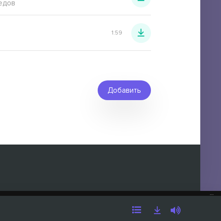
едов
1:59
Добавить
…