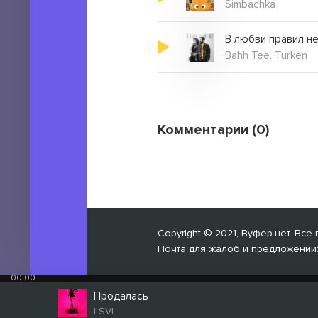
Simbachka
В любви правил н
Bahh Tee, Turken
Комментарии (0)
Copyright © 2021, Вуфер.нет. Вс
Почта для жалоб и предложении
00:00
Продалась
I-SVI