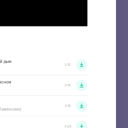
й дым
2:15
расном
2:14
3:16
Каменских)
3:25