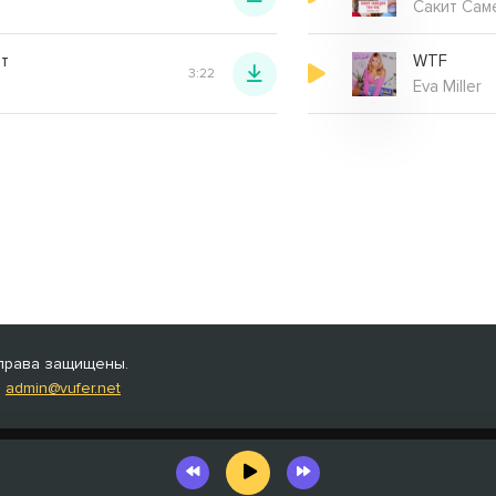
Сакит Сам
ет
WTF
3:22
Eva Miller
е права защищены.
:
admin@vufer.net