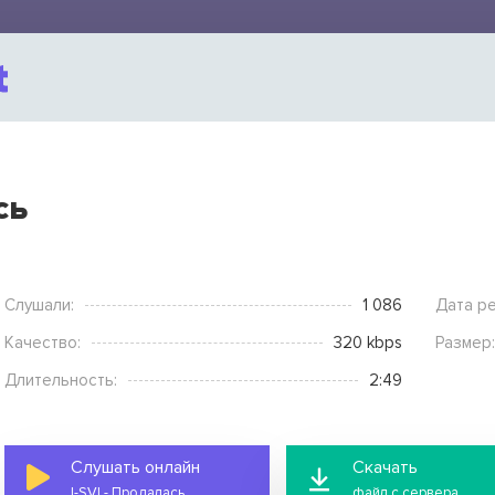
сь
Слушали:
1 086
Дата ре
Качество:
320 kbps
Размер:
Длительность:
2:49
Слушать онлайн
Скачать
I-SVI - Продалась
файл с сервера