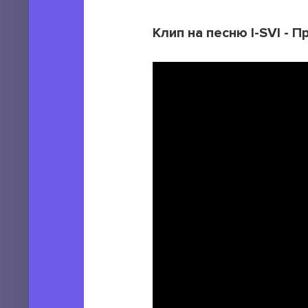
Переболела выпила и забыла
Ты страдала и пусть но любил
Клип на песню I-SVI - 
Всю мою любовь продавала
Продавала продавала
Полюбил не захотела
Но себя не продала
По любви не захотела
По любви ты продалась мразь
Продалась продалась