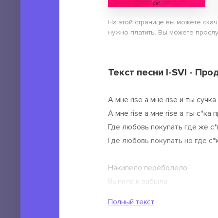
На этой странице вы можете скач
нужно платить. Вы можете прослуш
Текст песни I-SVI - Про
А мне rise а мне rise и ты сучк
А мне rise а мне rise а ты с*ка
Где любовь покупать где же с*
Где любовь покупать но где с*
Накипело переболело
Выпила и забыла
Ты страдала и пусть
Полный текст
Но любила но любила но люби