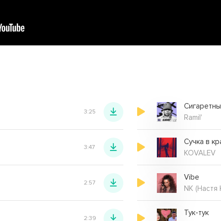
Сигаретны
3:25
Ramil'
Сучка в к
3:47
KOVALEV
Vibe
2:57
NK (Настя 
Тук-тук
2:39