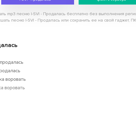
ать mp3 песню I-SVI - Продалась бесплатно без выполнения регис
ать песню I-SVI - Продалась или сохранить ее на свой гаджет, ПК
далась
а продалась
 продалась
ка воровать
ка воровать
ла