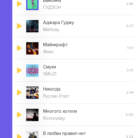
Бамбина
2:46
ГУДЗОН
Аджара Гуджу
3:07
Meltsay
Майнкрафт
1:57
Фикс
Смузи
3:01
SMUZI
Никогда
2:54
Руслан Утюг
Многого хотели
3:06
Rostovskiy
В любви правил нет
3:22