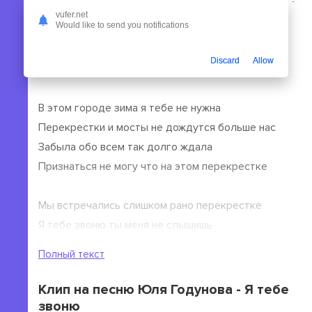
платить. Вы можете прослушать песню Юля Годунова -
vufer.net
Я тебе звоню или сохранить ее на свой гаджет, ПК.
Would like to send you notifications
Текст песни Юля Годунова - Я тебе
Discard
Allow
звоню
В этом городе зима я тебе не нужна
Перекрестки и мосты не дождутся больше нас
Забыла обо всем так долго ждала
Признаться не могу что на этом перекрестке
Мы встречались слишком рано перекрестке
Я тебе звоню ты меня не слышишь
Я тебе звоню ты мне не напишешь
Полный текст
Один на один с гудками на ты в переулках без
Клип на песню Юля Годунова - Я тебе
звонка затерялась
звоню