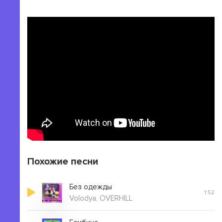
Подними подними пусть ответом будет холод
Мне так мало тепла осталось в этих перекрестках
Мы встречались слишком рано перекрестке
Похожие песни
Без одежды
1:52
Volodya, OVERHILL