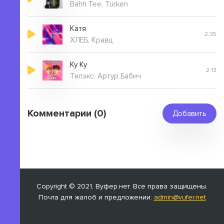
Bahh Tee, Turken
Катя
2:35
ХЛЕБ, Кравц
Ку Ку
2:13
Тилэкс, Артур Бабич
Комментарии (0)
Добавить
Copyright © 2021, Вуфер.нет. Все права защищены.
Почта для жалоб и предложении:
admin@vufer.net