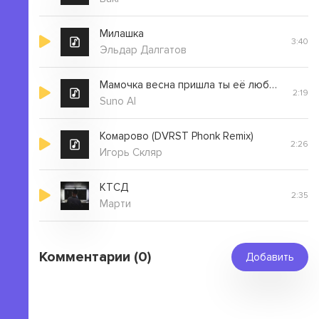
Милашка
3:40
Эльдар Далгатов
Мамочка весна пришла ты её любила очень
2:19
Suno AI
Комарово (DVRST Phonk Remix)
2:26
Игорь Скляр
КТСД
2:35
Марти
Комментарии (0)
Добавить