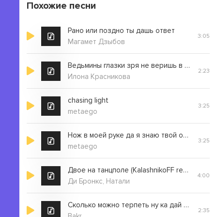
Похожие песни
Рано или поздно ты дашь ответ
3:05
Магамет Дзыбов
Ведьмины глазки зря не веришь в сказки
2:23
Илона Красникова
chasing light
3:25
metaego
Нож в моей руке да я знаю твой ответ
3:25
metaego
Двое на танцполе (KalashnikoFF remix)
4:00
Ди Бронкс, Натали
Сколько можно терпеть ну ка дай мне ответ
2:35
Bakr