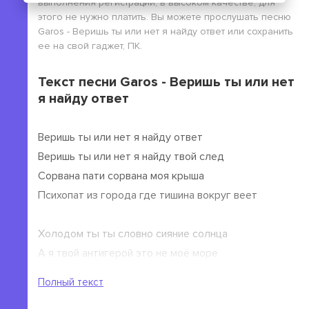
выполнения регистрации, в высоком качестве, для
этого не нужно платить. Вы можете прослушать песню
Garos - Веришь ты или нет я найду ответ или сохранить
ее на свой гаджет, ПК.
Текст песни Garos - Веришь ты или нет
я найду ответ
Веришь ты или нет я найду ответ
Веришь ты или нет я найду твой след
Сорвана пати сорвана моя крыша
Психопат из города где тишина вокруг веет
Холодом ты ты словно сияние солнца
А я твой антигерой это не моё море
Это моё сияние звёзд
Полный текст