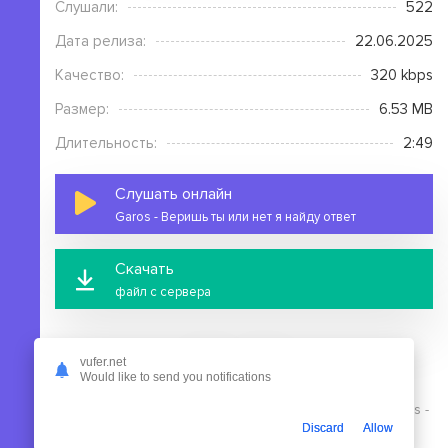
Слушали:
522
Дата релиза:
22.06.2025
Качество:
320 kbps
Размер:
6.53 MB
Длительность:
2:49
Слушать онлайн
Garos - Веришь ты или нет я найду ответ
Скачать
файл с сервера
vufer.net
Would like to send you notifications
На этой странице вы можете скачать mp3 песню Garos -
Discard
Allow
Веришь ты или нет я найду ответ бесплатно без