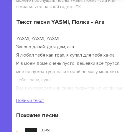
можете прослушать песню YASMI, Полка - Ага или
сохранить ее на свой гаджет, ПК.
Текст песни YASMI, Полка - Ага
YASMI, YASMI, YASMI
Заново давай, да я дам, ага
Я любил тебя как трап, я купил для тебя ха-ха.
И в моем доме очень пусто, дешевки все трутся,
мне не нужна туса, на которой не могу мозолить
тебе глаза, сука!
Все нам говорят: они снова посрутся, но когда мы
рядом, ты так хочешь чтобы я прогнулся.
Полный текст
Не того нашла,я никогда не гнусь типа Эльбруса,
мы должны гореть, ебаться,жить, просто будь моей
Похожие песни
музой.
Damn,на твоих запястьях, на мне есть проклятье,
ДРУГ