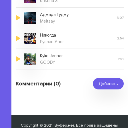
Kristina Si
Аджара Гуджу
3:07
Meltsay
Никогда
2:54
Руслан Утюг
Kylie Jenner
1:43
GOODY
Комментарии (0)
Добавить
Copyright © 2021, Вуфер.нет. Все права защищены.