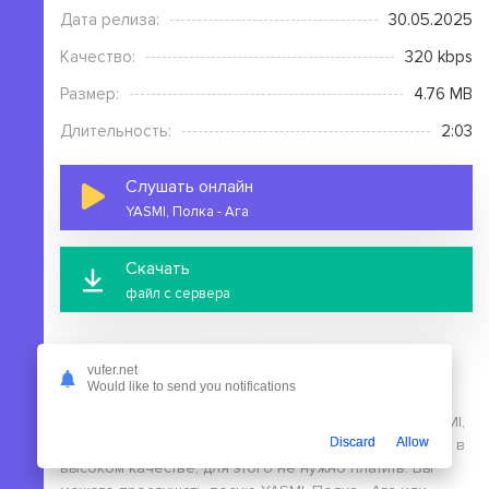
Дата релиза:
30.05.2025
Качество:
320 kbps
Размер:
4.76 MB
Длительность:
2:03
Слушать онлайн
YASMI, Полка - Ага
Скачать
файл с сервера
vufer.net
Would like to send you notifications
На этой странице вы можете скачать mp3 песню YASMI,
Discard
Allow
Полка - Ага бесплатно без выполнения регистрации, в
высоком качестве, для этого не нужно платить. Вы