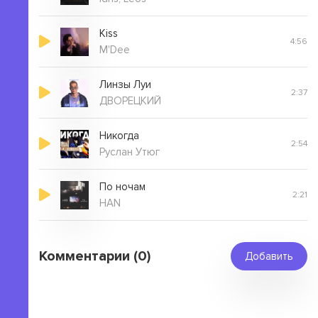
Kiss
4:56
M'Dee
Линзы Луи
2:37
ДВОРЕЦКИЙ
Никогда
2:54
Руслан Утюг
По ночам
2:21
HAN
Комментарии (0)
Добавить