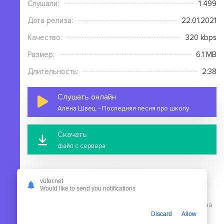
Слушали:
1 499
Дата релиза:
22.01.2021
Качество:
320 kbps
Размер:
6.1 MB
Длительность:
2:38
Слушать онлайн
Алёна Швец. - Последняя песня про школу
Скачать
файл с сервера
vufer.net
Would like to send you notifications
На этой странице вы можете скачать mp3 песню Алёна
Discard
Allow
Швец. - Последняя песня про школу бесплатно без