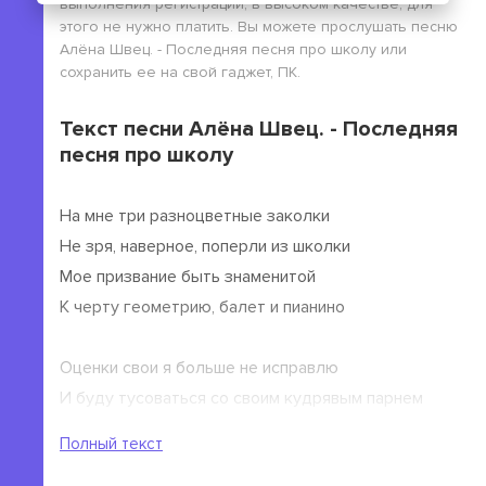
выполнения регистрации, в высоком качестве, для
этого не нужно платить. Вы можете прослушать песню
Алёна Швец. - Последняя песня про школу или
сохранить ее на свой гаджет, ПК.
Текст песни Алёна Швец. - Последняя
песня про школу
На мне три разноцветные заколки
Не зря, наверное, поперли из школки
Мое призвание быть знаменитой
К черту геометрию, балет и пианино
Оценки свои я больше не исправлю
И буду тусоваться со своим кудрявым парнем
Буду издеваться над смешными ботанами
Полный текст
Заявлюсь на пары под е.ейшими спидами