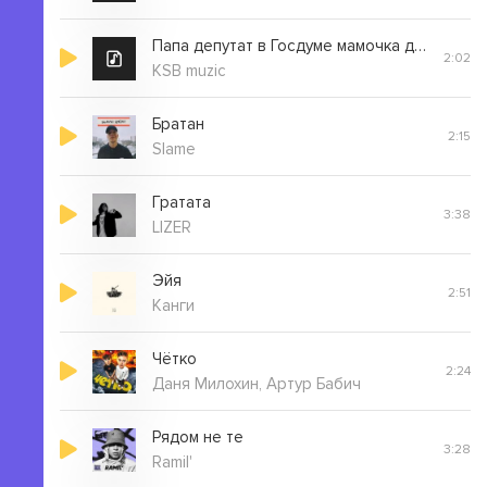
Папа депутат в Госдуме мамочка директор школы
2:02
KSB muzic
Братан
2:15
Slame
Гратата
3:38
LIZER
Эйя
2:51
Канги
Чётко
2:24
Даня Милохин, Артур Бабич
Рядом не те
3:28
Ramil'