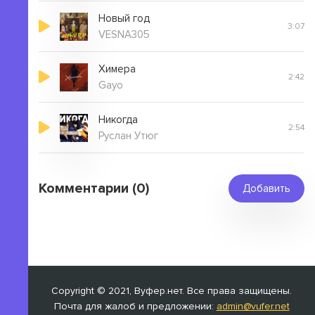
Новый год
3:07
VESNA305
Химера
2:42
Gayo
Никогда
2:54
Руслан Утюг
Комментарии (0)
Добавить
Copyright © 2021, Вуфер.нет. Все права защищены.
Почта для жалоб и предложении:
admin@vufer.net