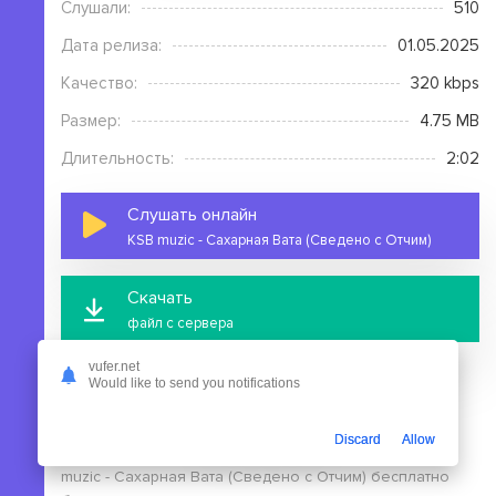
Слушали:
510
Дата релиза:
01.05.2025
Качество:
320 kbps
Размер:
4.75 MB
Длительность:
2:02
Слушать онлайн
KSB muzic - Сахарная Вата (Сведено с Отчим)
Скачать
файл с сервера
vufer.net
Would like to send you notifications
Discard
Allow
На этой странице вы можете скачать mp3 песню KSB
muzic - Сахарная Вата (Сведено с Отчим) бесплатно