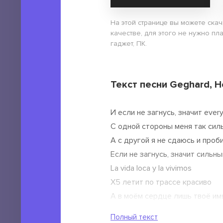
На этой странице вы можете ска
качестве, для этого не нужно пл
гаджет, ПК.
Текст песни Geghard, Н
И если не загнусь, значит everyt
С одной стороны меня так силь
А с другой я не сдаюсь и проби
Если не загнусь, значит сильны
La vida loca y la vivimos
Х5 летит по трассе красиво
А в моём сердце лишь твоё им
Если не загнусь, значит сильны
Полный текст