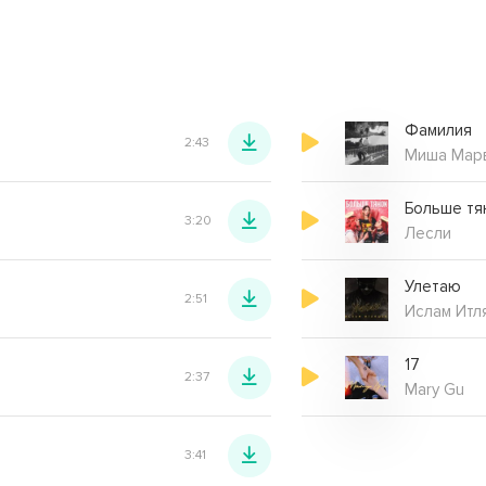
Фамилия
2:43
Миша Мар
Больше тя
3:20
Лесли
Улетаю
2:51
Ислам Итл
17
2:37
Mary Gu
3:41