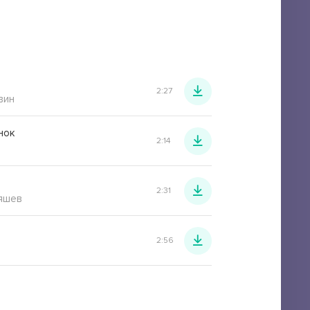
2:27
вин
нок
2:14
2:31
яшев
2:56