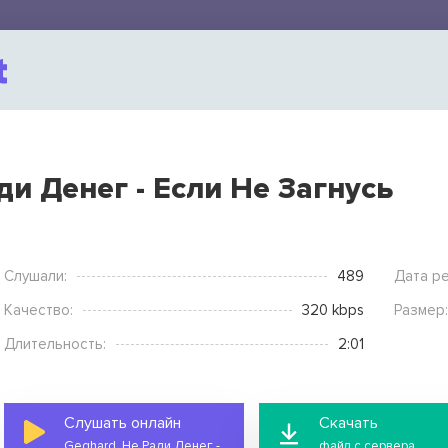
ди Денег - Если Не Загнусь
Слушали:
489
Дата ре
Качество:
320 kbps
Размер:
Длительность:
2:01
Слушать онлайн
Скачать
Geghard, Не Ради Денег - Если Не Загнусь
файл с сервера