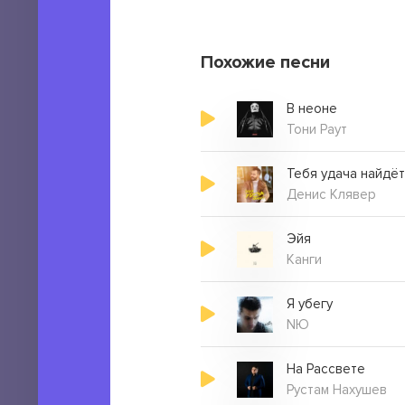
Похожие песни
В неоне
Тони Раут
Тебя удача найдёт
Денис Клявер
Эйя
Канги
Я убегу
NЮ
На Рассвете
Рустам Нахушев