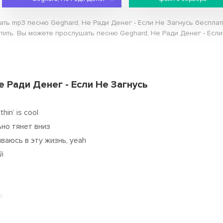
чать mp3 песню Geghard, Не Ради Денег - Если Не Загнусь беспла
атить. Вы можете прослушать песню Geghard, Не Ради Денег - Если
е Ради Денег - Если Не Загнусь
hin’ is cool
но тянет вниз
ваюсь в эту жизнь, yeah
й
я
й