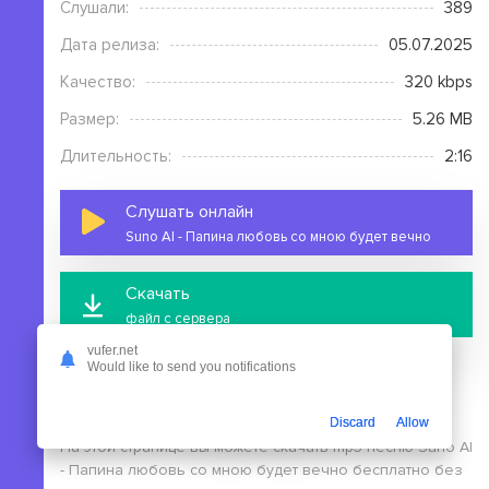
Слушали:
389
Дата релиза:
05.07.2025
Качество:
320 kbps
Размер:
5.26 MB
Длительность:
2:16
Слушать онлайн
Suno AI - Папина любовь со мною будет вечно
Скачать
файл с сервера
vufer.net
Would like to send you notifications
Discard
Allow
На этой странице вы можете скачать mp3 песню Suno AI
- Папина любовь со мною будет вечно бесплатно без