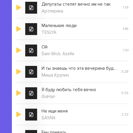
Депутаты стелят вечно им не так
1:19
Артлирика
Маленькие люди
1:45
TESLYA
Ой
1:51
Sam Wick, Azelle
И ты знаешь что эта вечерина будет длинная длинная
3:28
Миша Крупин
Я буду любить тебя вечно
3:05
iSaHan
Не ищи меня
2:22
SAYAN
Ему плевать