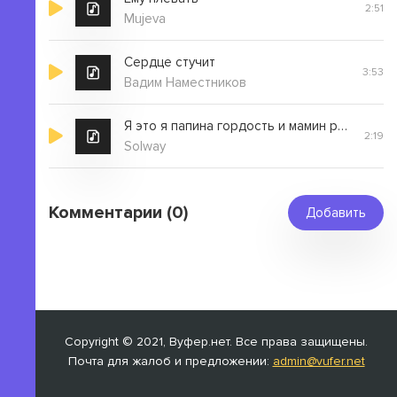
2:51
Mujeva
Сердце стучит
3:53
Вадим Наместников
Я это я папина гордость и мамин романтик
2:19
Solway
Комментарии (0)
Добавить
Copyright © 2021, Вуфер.нет. Все права защищены.
Почта для жалоб и предложении:
admin@vufer.net