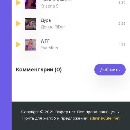
3:30
Kristina Si
Дура
2:36
Денис RiDer
WTF
1:59
Eva Miller
Комментарии (0)
Добавить
Copyright © 2021, Вуфер.нет. Все права защищены.
Почта для жалоб и предложении:
admin@vufer.net