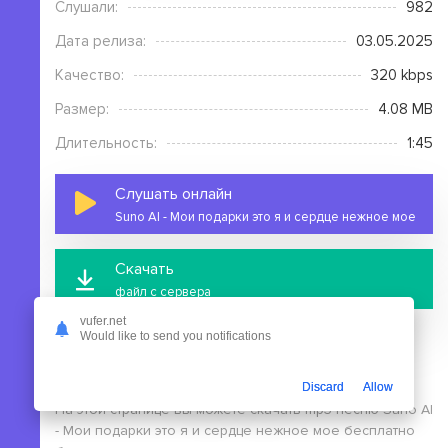
Слушали:
982
Дата релиза:
03.05.2025
Качество:
320 kbps
Размер:
4.08 MB
Длительность:
1:45
Слушать онлайн
Suno AI - Мои подарки это я и сердце нежное мое
Скачать
файл с сервера
vufer.net
Would like to send you notifications
Discard
Allow
На этой странице вы можете скачать mp3 песню Suno AI
- Мои подарки это я и сердце нежное мое бесплатно