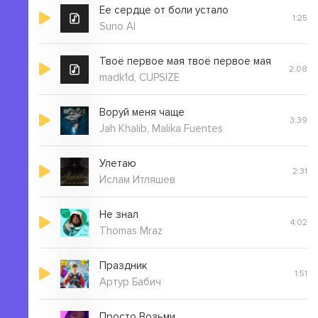
Ее сердце от боли устало
1:25
Suno AI
Твоё первое мая твоё первое мая
2:08
madk1d, CUPSIZE
Воруй меня чаще
3:39
Jah Khalib, Malika Fuentes
Улетаю
2:31
Ислам Итляшев
Не знал
4:02
Thomas Mraz
Праздник
1:51
Артур Бабич
Просто Возьми