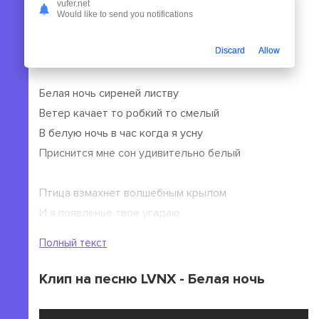
можете прослушать песню LVNX - Белая ночь или
vufer.net
Would like to send you notifications
сохранить ее на свой гаджет, ПК.
Текст песни LVNX - Белая ночь
Discard
Allow
Белая ночь сиреней листву
Ветер качает то робкий то смелый
В белую ночь в час когда я усну
Приснится мне сон удивительно белый
Птица взмахнет волшебным крылом
И я появленье твое угадаю
В белую ночь мы с тобою уйдем
Полный текст
Куда я не знаю куда я не знаю
Клип на песню LVNX - Белая ночь
Белая ночь опустилась как облако
Ветер гадает на юной листве