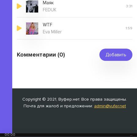
Маяк
3:31
FEDUK
WTF
1:59
Eva Miller
Комментарии (0)
Добавить
Copyright © 2021, Вуфер.нет. Все права защищены.
Почта для жалоб и предложении:
admin@vufer.net
00:00
…