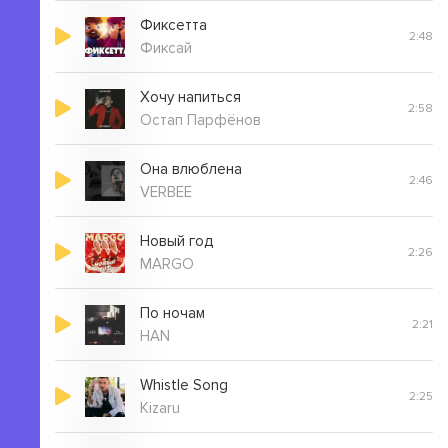
Ну почему это только во сне
Фиксетта
2:48
Фиксай
Хочу напиться
2:58
Остап Парфёнов
Она влюблена
2:46
VERBEE
Новый год
2:26
MARGO
По ночам
2:21
HAN
Whistle Song
2:25
Kizaru