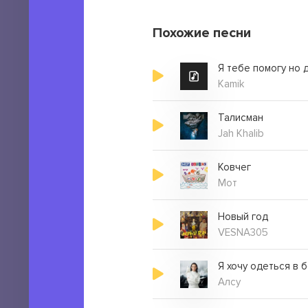
Похожие песни
Я тебе помогу но 
Kamik
Талисман
Jah Khalib
Ковчег
Мот
Новый год
VESNA305
Я хочу одеться в 
Алсу