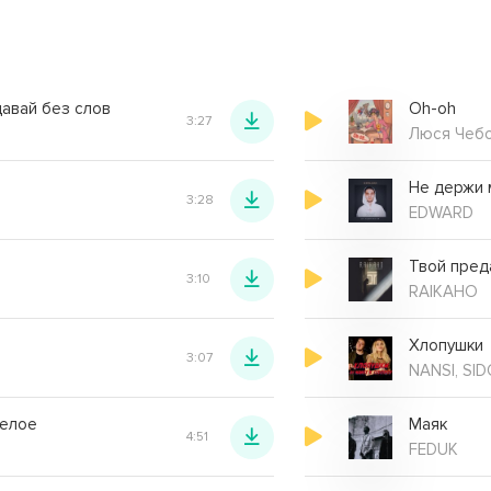
давай без слов
Oh-oh
3:27
Люся Чеб
Не держи 
3:28
EDWARD
Твой пред
3:10
RAIKAHO
Хлопушки
3:07
NANSI, SI
белое
Маяк
4:51
FEDUK