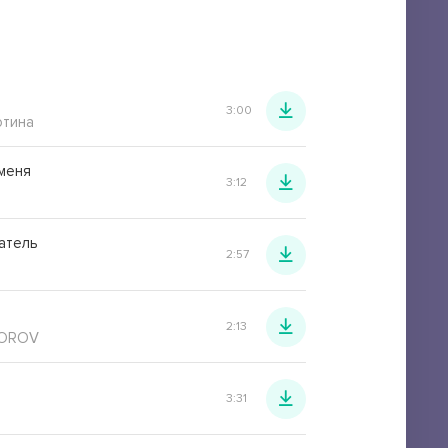
3:00
отина
меня
3:12
атель
2:57
2:13
DOROV
3:31