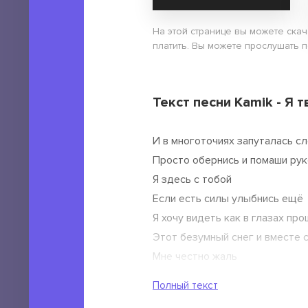
На этой странице вы можете скач
платить. Вы можете прослушать пе
Текст песни Kamik - Я т
И в многоточиях запуталась с
Просто обернись и помаши рук
Я здесь с тобой
Если есть силы улыбнись ещё
Я хочу видеть как в глазах пр
Этот безумный снег и вместе 
Мне честно жаль
Я не уверен, что моя Любовь
Полный текст