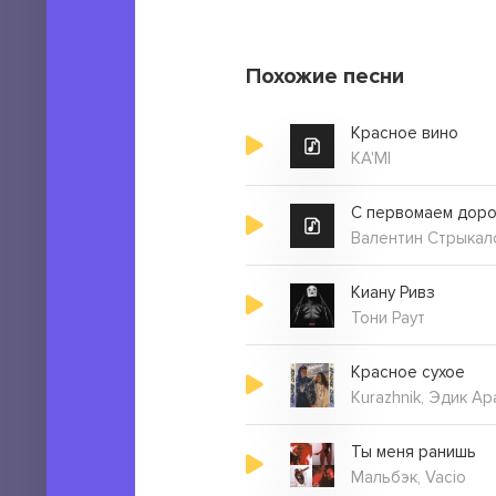
Похожие песни
Красное вино
KA'MI
С первомаем доро
Валентин Стрыкал
Киану Ривз
Тони Раут
Красное сухое
Kurazhnik, Эдик Ар
Ты меня ранишь
Мальбэк, Vacio