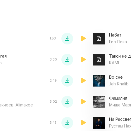
Набат
1:53
Гио Пика
гая
Такси не 
3:30
о
KAMI
Во сне
2:49
Jah Khalib
Фамилия
5:02
акчеев, Alimakee
Миша Мар
На Рассве
3:45
Рустам На