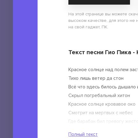
На этой странице вы можете ска
высоком качестве, для этого не 
на свой гаджет, ПК.
Текст песни Гио Пика -
Красное солнце над полем за
Тихо лишь ветер да стон
Всё что здесь билось дышало 
Скрыл погребальный хитон
Красное солнце кровавое око
Смотрит на мертвых с небес
Где барабан бил тревогу жест
Ныне лишь сумрачный лес
Полный текст