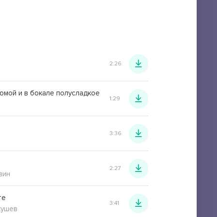
2:26
домой и в бокале полусладкое
1:29
3:36
2:27
вин
те
3:41
хушев