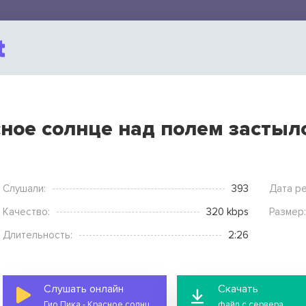
сное солнце над полем застыл
Слушали:
393
Дата ре
Качество:
320 kbps
Размер:
Длительность:
2:26
Слушать онлайн
Скачать
Гио Пика - Красное солнце над полем застыло
файл с сервера