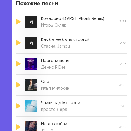
Когда тебе было больно, я тебя не знала
Похожие песни
Комарово (DVRST Phonk Remix)
2:26
Игорь Скляр
Как бы не была строгой
2:34
Стасиа, Jambul
Прогони меня
2:16
Денис RiDer
Она
3:03
Илья Милохин
Чайки над Москвой
2:36
просто Лера
Не до любви
3:20
JYLLIA