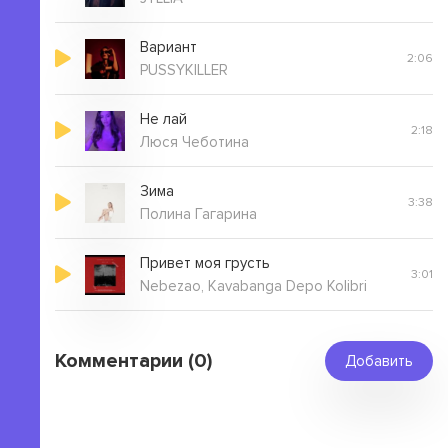
Вариант
2:06
PUSSYKILLER
Не лай
2:18
Люся Чеботина
Зима
3:38
Полина Гагарина
Привет моя грусть
3:01
Nebezao, Kavabanga Depo Kolibri
Комментарии (0)
Добавить