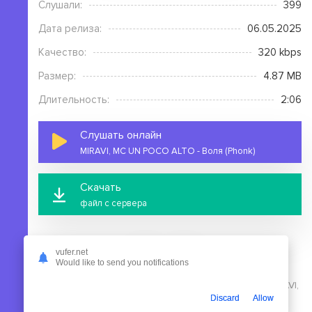
Слушали:
399
Дата релиза:
06.05.2025
Качество:
320 kbps
Размер:
4.87 MB
Длительность:
2:06
Слушать онлайн
MIRAVI, MC UN POCO ALTO - Воля (Phonk)
Скачать
файл с сервера
vufer.net
Would like to send you notifications
На этой странице вы можете скачать mp3 песню MIRAVI,
Discard
Allow
MC UN POCO ALTO - Воля (Phonk) бесплатно без