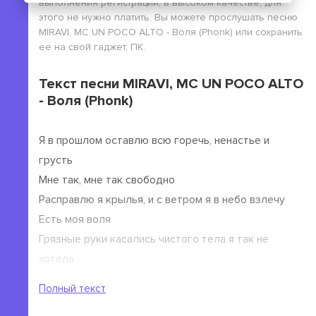
выполнения регистрации, в высоком качестве, для
этого не нужно платить. Вы можете прослушать песню
MIRAVI, MC UN POCO ALTO - Воля (Phonk) или сохранить
ее на свой гаджет, ПК.
Текст песни MIRAVI, MC UN POCO ALTO
- Воля (Phonk)
Я в прошлом оставлю всю горечь, ненастье и
грусть
Мне так, мне так свободно
Расправлю я крылья, и с ветром я в небо взлечу
Есть моя воля
Грязные руки касались чистого тела я так не
хотела
Теперь я умею себя защищать тогда не умела
Полный текст
Прости меня за то, что не была рядом