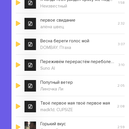
1:58
Неизвестный
первое свидание
2:32
алёна швец.
Весна береги голос мой
3:07
DOMBAY, Птаха
Переживём перерастём переболеем
3:10
Suno AI
Попутный ветер
2:05
Линочка Ли
Твоё первое мая твоё первое мая
2:08
madk1d, CUPSIZE
Горький вкус
2:59