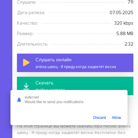
Слушали:
711
Дата релиза:
07.05.2025
Качество:
320 kbps
Размер:
5.88 MB
Длительность:
2:32
Слушать онлайн
алёна швец - Я приду когда зацветёт весна
Скачать
файл с сервера
vufer.net
Would like to send you notifications
Discard
Allow
На этой странице вы можете скачать mp3 песню алёна
швец - Я приду когда зацветёт весна бесплатно без