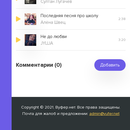
Султан Лугачев
Последняя песня про школу
2:38
Алёна Швец.
Не до любви
3:20
JYLLIA
Комментарии (0)
Добавить
Copyright © 2021, Вуфер.нет. Все права защищены.
Почта для жалоб и предложении:
admin@vufer.net