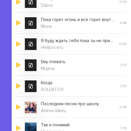
3:36
Dabro
Пока горит огонь и всё горит внутри
2:48
Мона
Я буду ждать тебя пока ты не придёшь
3:06
Нейросеть
Ему плевать
2:51
Mujeva
Когда
3:10
SOLDATOV
Последняя песня про школу
2:38
Алёна Швец.
Так и понимай
3:15