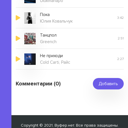
Ulukmanapo
Пока
3:42
Юлия Ковальчук
Танцпол
2:51
Greench
Не приходи
2:27
Cold Carti, Райс
Комментарии (0)
Добавить
Copyright © 2021, Вуфер.нет. Все права защищены.