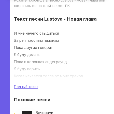
можете прослушать песню Lustova - Новая глава или
сохранить ее на свой гаджет, ПК.
Текст песни Lustova - Новая глава
И мне нечего стыдиться
За рэп простым пацанам
Пока другие говорят
Я буду делать
Пока в колонках андеграунд
Я буду верить
Когда качается толпа от моих треков
Глубоко в душе плевать мне
Полный текст
Похожие песни
Вечерами