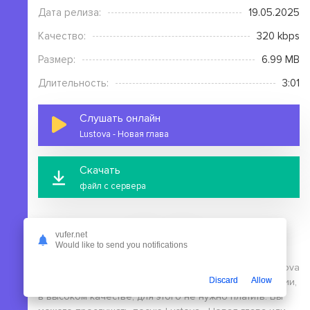
Дата релиза:
19.05.2025
Качество:
320 kbps
Размер:
6.99 MB
Длительность:
3:01
Слушать онлайн
Lustova - Новая глава
Скачать
файл с сервера
vufer.net
Would like to send you notifications
На этой странице вы можете скачать mp3 песню Lustova
Discard
Allow
- Новая глава бесплатно без выполнения регистрации,
в высоком качестве, для этого не нужно платить. Вы